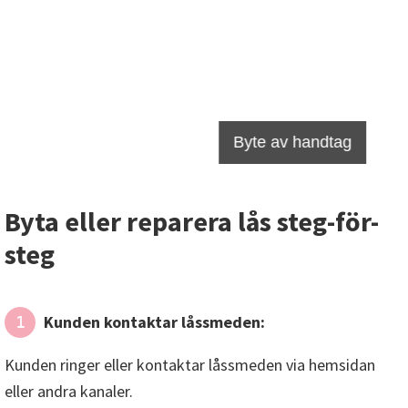
Byta eller reparera lås steg-för-
steg
Kunden kontaktar låssmeden:
1
Kunden ringer eller kontaktar låssmeden via hemsidan
eller andra kanaler.
Kunden beskriver problemet: Låsöppning, låsbyte,
installation av nytt lås etc.
Låssmeden bokar ett uppdrag och ger en uppskattad
ankomsttid.
Låssmeden åker till kunden:
2
Låssmeden tar med sig nödvändigt verktyg och