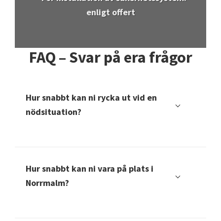
nödsituation?
Vi strävar efter att vara på plats inom 30 minuter efter din
nödanmälan. .
Hur snabbt kan ni vara på plats i
Norrmalm?
Vi strävar efter att vara på plats inom 30 minuter i Norrmalm vid
akuta behov.
Erbjuder ni akuta låsreparationer i
Norrmalm?
Ja, vi erbjuder akuta låsreparationer dygnet runt i Norrmalm.
Kan ni hjälpa till med elektroniska lås