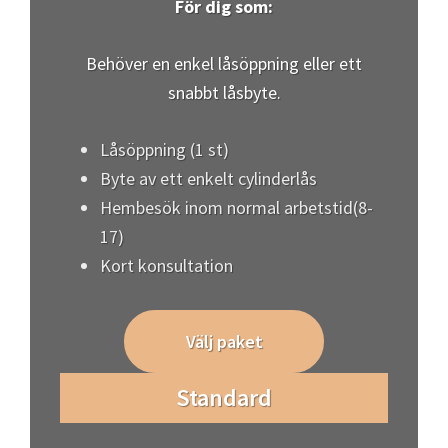
Hembesök inom normal arbetstid(8-
17)
Kort konsultation
Välj paket
Standard
Från 2500 kr
För dig som:
Vill ha en mer omfattande tjänst, t.ex. byte
av flera lås eller en säkerhetsbedömning.