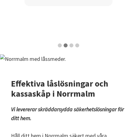
kommer in och ut på kontoret
P
Maria, 55, företagare i
Södermalm
Effektiva låslösningar och
kassaskåp i Norrmalm
Vi levererar skräddarsydda säkerhetslösningar för
ditt hem.
Håll ditt hem i Norrmalm säkert med våra