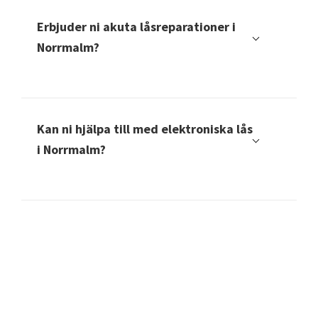
i Norrmalm?
Absolut, vi har erfarenhet av installation och reparation av
elektroniska lås i Norrmalm.
Välkommen till din låssmed i
Norrmalm!