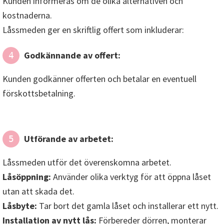
Utförande av arbetet:
5
Låssmeden utför det överenskomna arbetet.
Låsöppning:
Använder olika verktyg för att öppna låset
utan att skada det.
Låsbyte:
Tar bort det gamla låset och installerar ett nytt.
Installation av nytt lås:
Förbereder dörren, monterar
låset och justerar det.
Reparation:
Identifierar och åtgärdar fel på befintligt lås.
Installation av säkerhetssystem:
Monterar larm,
passersystem eller andra säkerhetslösningar.
Låssmeden städar upp efter sig.
Kvalitetskontroll och avslutad tjänst:
6