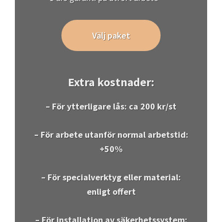
– För ytterligare lås: ca 200 kr/st
– För arbete utanför normal arbetstid:
+50%
– För specialverktyg eller material:
enligt offert
– För installation av säkerhetssystem:
enligt offert
FAQ – Svar på era frågor
Hur snabbt kan ni rycka ut vid en