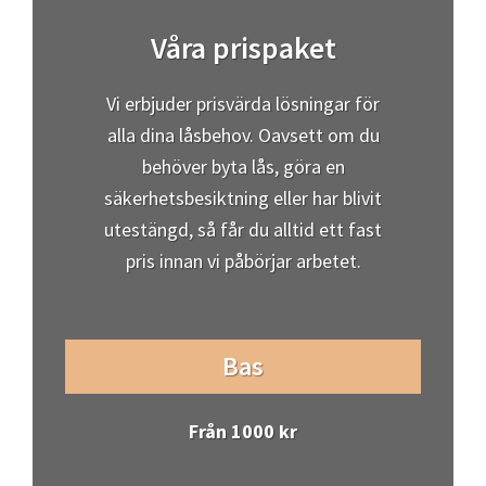
utestängd, så får du alltid ett fast
pris innan vi påbörjar arbetet.
Bas
Från 1000 kr
För dig som:
Behöver en enkel låsöppning eller ett
snabbt låsbyte.
Låsöppning (1 st)
Byte av ett enkelt cylinderlås