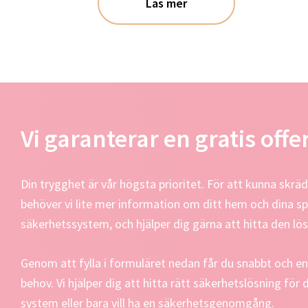
Läs mer
Vi garanterar en gratis offe
Din trygghet är vår högsta prioritet. För att kunna skr
behöver vi lite mer information om ditt hem och dina spe
säkerhetssystem, och hjälper dig gärna att hitta den lö
Genom att fylla i formuläret nedan får du snabbt och en
behov. Vi hjälper dig att hitta rätt säkerhetslösning för
system eller bara vill ha en säkerhetsgenomgång.