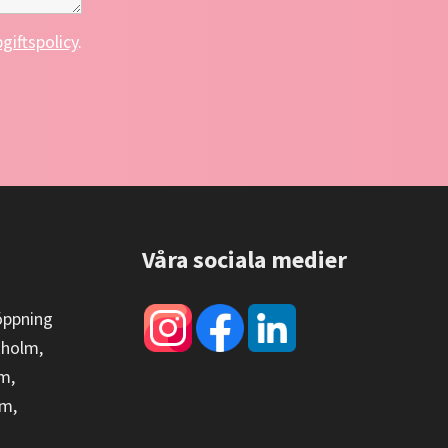
giftspolicy
.
Våra sociala medier
öppning
kholm,
m,
lm,