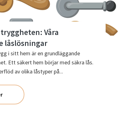
l tryggheten: Våra
e låslösningar
ygg i sitt hem är en grundläggande
et. Ett säkert hem börjar med säkra lås.
flöd av olika låstyper på...
r