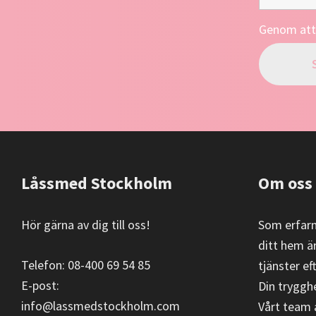
Genom att 
Footer
Låssmed Stockholm
Om oss
Hör gärna av dig till oss!
Som erfarna
ditt hem är
Telefon: 08-400 69 54 85
tjänster ef
E-post:
Din trygghe
info@lassmedstockholm.com
Vårt team 