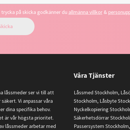
trycka på skicka godkänner du
allmänna villkor
&
personupp
Våra Tjänster
 låssmeder ser vi till att
Låssmed Stockholm, Lås
 säkert. Vi anpassar våra
Stockholm, Låsbyte Stoc
ter dina specifika behov.
Nyckelkopiering Stockhol
t är vår högsta prioritet.
Säkerhetsdörrar Stockho
av låssmeder arbetar med
Passersystem Stockholm,