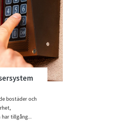
ssersystem
både bostäder och
rhet,
har tillgång...