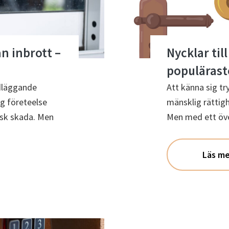
n inbrott –
Nycklar til
populärast
ndläggande
Att känna sig tr
ig företeelse
mänsklig rättigh
isk skada. Men
Men med ett över
Läs me